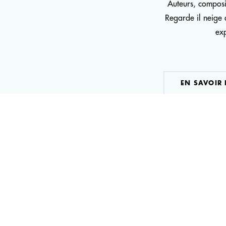
Auteurs, composi
Regarde il neige d
exp
EN SAVOIR
REGARDE IL NEIGE
Un théâtre musical poétique et humain — Gaëlle