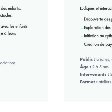
des enfants,
Ludiques et interact
ctacles.
→
Découverte des p
 avec les enfants
→
Exploration des 
re à leurs
→
Initiation au ry
→
Création de pay
crèches, 
Public :
ociations
2 à 5 ans
Âge :
2
Intervenants :
ateliers
Format :