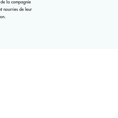
e de la compagnie
nt nourries de leur
ion.
LA COMPAGNIE
Présentation